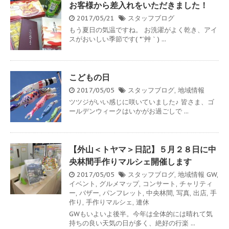
お客様から差入れをいただきました！
2017/05/21
スタッフブログ
もう夏日の気温ですね。 お洗濯がよく乾き、アイ
スがおいしい季節です( *´艸｀) ...
こどもの日
2017/05/05
スタッフブログ
,
地域情報
ツツジがいい感じに咲いていました♪ 皆さま、ゴ
ールデンウィークはいかがお過ごしで ...
【外山＜トヤマ＞日記】５月２８日に中
央林間手作りマルシェ開催します
2017/05/05
スタッフブログ
,
地域情報
GW
,
イベント
,
グルメマップ
,
コンサート
,
チャリティ
ー
,
バザー
,
パンフレット
,
中央林間
,
写真
,
出店
,
手
作り
,
手作りマルシェ
,
連休
GWもいよいよ後半。今年は全体的には晴れて気
持ちの良い天気の日が多く、絶好の行楽 ...