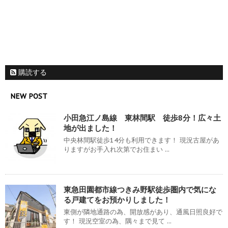
購読する
NEW POST
小田急江ノ島線 東林間駅 徒歩8分！広々土
地が出ました！
中央林間駅徒歩14分も利用できます！ 現況古屋があ
りますがお手入れ次第でお住まい ...
東急田園都市線つきみ野駅徒歩圏内で気にな
る戸建てをお預かりしました！
東側が隣地通路の為、開放感があり、通風日照良好で
す！ 現況空室の為、隅々まで見て ...