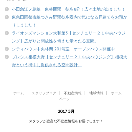
小田急江ノ島線 東林間駅 徒歩8分！広々土地が出ました！
東急田園都市線つきみ野駅徒歩圏内で気になる戸建てをお預か
りしました！
ライオンズマンション大和第5【センチュリー２１中央ハウジ
ング】広がりと開放性を備えた堂々たる空間。
シティハウス中央林間 201号室 オープンハウス開催中！
プレシス相模大野【センチュリー２１中央ハウジング】相模大
野という街中に提供される空間設計。
ホーム
スタッフブログ
不動産情報
地域情報
ホーム
ページ
2017 5月
スタッフが豊富な不動産情報をお届けします！