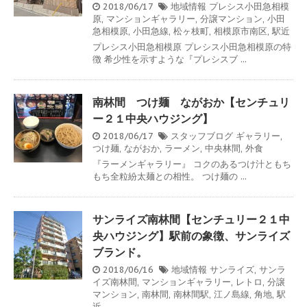
2018/06/17
地域情報
プレシス小田急相模
原
,
マンションギャラリー
,
分譲マンション
,
小田
急相模原
,
小田急線
,
松ヶ枝町
,
相模原市南区
,
駅近
プレシス小田急相模原 プレシス小田急相模原の特
徴 希少性を示すような『プレシスブ ...
南林間 つけ麺 ながおか【センチュリ
ー２１中央ハウジング】
2018/06/17
スタッフブログ
ギャラリー
,
つけ麺
,
ながおか
,
ラーメン
,
中央林間
,
外食
『ラーメンギャラリー』 コクのあるつけ汁ともち
もち全粒紛太麺との相性。 つけ麺の ...
サンライズ南林間【センチュリー２１中
央ハウジング】駅前の象徴、サンライズ
ブランド。
2018/06/16
地域情報
サンライズ
,
サンラ
イズ南林間
,
マンションギャラリー
,
レトロ
,
分譲
マンション
,
南林間
,
南林間駅
,
江ノ島線
,
角地
,
駅
近