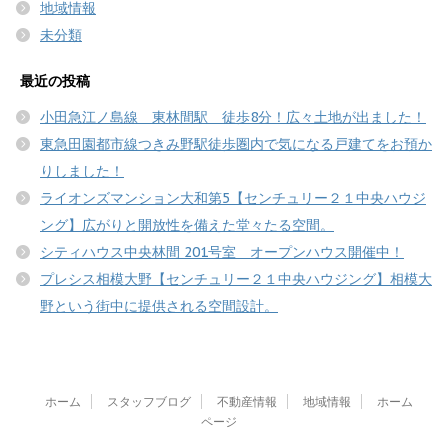
地域情報
未分類
最近の投稿
小田急江ノ島線 東林間駅 徒歩8分！広々土地が出ました！
東急田園都市線つきみ野駅徒歩圏内で気になる戸建てをお預か
りしました！
ライオンズマンション大和第5【センチュリー２１中央ハウジ
ング】広がりと開放性を備えた堂々たる空間。
シティハウス中央林間 201号室 オープンハウス開催中！
プレシス相模大野【センチュリー２１中央ハウジング】相模大
野という街中に提供される空間設計。
ホーム
スタッフブログ
不動産情報
地域情報
ホーム
ページ