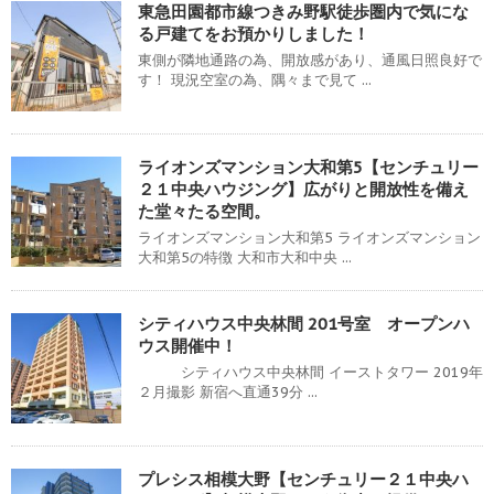
東急田園都市線つきみ野駅徒歩圏内で気にな
る戸建てをお預かりしました！
東側が隣地通路の為、開放感があり、通風日照良好で
す！ 現況空室の為、隅々まで見て ...
ライオンズマンション大和第5【センチュリー
２１中央ハウジング】広がりと開放性を備え
た堂々たる空間。
ライオンズマンション大和第5 ライオンズマンション
大和第5の特徴 大和市大和中央 ...
シティハウス中央林間 201号室 オープンハ
ウス開催中！
シティハウス中央林間 イーストタワー 2019年
２月撮影 新宿へ直通39分 ...
プレシス相模大野【センチュリー２１中央ハ