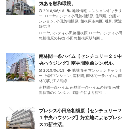
気ある融和環境。
2018/06/18
地域情報
マンションギャラリ
ー
,
ローヤルシティ小田急相模原
,
住環境
,
分譲マ
ンション
,
小田急相模原
,
相模原市南区
,
融和
,
駅近
好立地
ローヤルシティ小田急相模原 ローヤルシティ小田
急相模原の特徴 小田急相模原駅前商 ...
南林間一条ハイム【センチュリー２１中
央ハウジング】南林間駅前シンボル。
2018/06/18
地域情報
マンションギャラリ
ー
,
分譲マンション
,
南林間
,
南林間一条ハイム
,
南
林間駅
,
江ノ島線
南林間一条ハイム 南林間一条ハイムの特徴 南林
間駅前のシンボル、時計台により街並 ...
プレシス小田急相模原【センチュリー２
１中央ハウジング】好立地によるプレシ
スの新生活。