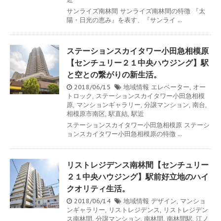
サンライズ南林間 サンライズ南林間の特徴 『太
陽・日光の恵み』を表す、『サンライ ...
ステーションスカイタワー小田急相模原
【センチュリー２１中央ハウジング】駅
と空との繋がりの新生活。
2018/06/15
地域情報
エレベーター
,
オー
トロック
,
ステーションスカイタワー小田急相模
原
,
マンションギャラリー
,
分譲マンション
,
南台
,
相模原市南区
,
駅直結
,
駅近
ステーションスカイタワー小田急相模原 ステーシ
ョンスカイタワー小田急相模原の特徴 ...
リストレジデンス南林間【センチュリー
２１中央ハウジング】駅前好立地のハイ
クオリティ生活。
2018/06/14
地域情報
デザイン
,
マンショ
ンギャラリー
,
リストレジデンス
,
リストレジデン
ス南林間
,
分譲マンション
,
南林間
,
南林間駅
,
江ノ