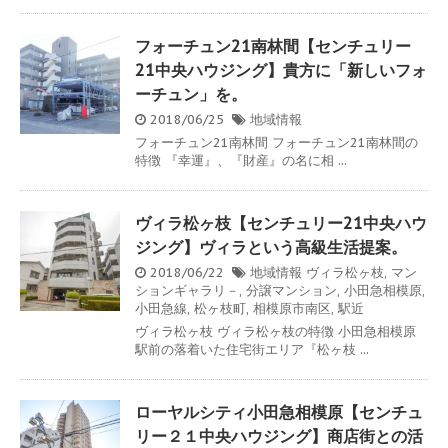
フォーチュン21南林間【センチュリー
21中央ハウジング】貴方に「新しいフォ
ーチュン」を。
2018/06/25
地域情報
フォーチュン21南林間 フォーチュン21南林間の
特徴 『幸運』、『財産』の名に相 ...
ヴィラ松ヶ枝【センチュリー21中央ハウ
ジング】ヴィラという高級生活提案。
2018/06/22
地域情報
ヴィラ松ヶ枝
,
マン
ションギャラリ－
,
分譲マンション
,
小田急相模原
,
小田急線
,
松ヶ枝町
,
相模原市南区
,
駅近
ヴィラ松ヶ枝 ヴィラ松ヶ枝の特徴 小田急相模原
駅前の落着いた住宅街エリア『松ヶ枝 ...
ローヤルシティ小田急相模原【センチュ
リー２１中央ハウジング】商店街との活