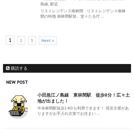
島線
,
駅近
リストレジデンス南林間 リストレジデンス南林
間の特徴 南林間駅前、堂々たる佇 ...
1
2
3
Next »
購読する
NEW POST
小田急江ノ島線 東林間駅 徒歩8分！広々土
地が出ました！
中央林間駅徒歩14分も利用できます！ 現況古屋があ
りますがお手入れ次第でお住まい ...