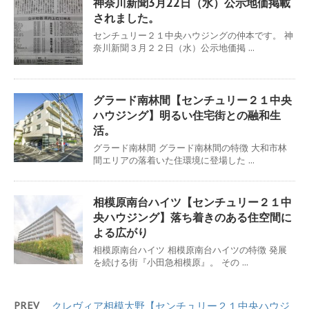
神奈川新聞3月22日（水）公示地価掲載
されました。
センチュリー２１中央ハウジングの仲本です。 神
奈川新聞３月２２日（水）公示地価掲 ...
グラード南林間【センチュリー２１中央
ハウジング】明るい住宅街との融和生
活。
グラード南林間 グラード南林間の特徴 大和市林
間エリアの落着いた住環境に登場した ...
相模原南台ハイツ【センチュリー２１中
央ハウジング】落ち着きのある住空間に
よる広がり
相模原南台ハイツ 相模原南台ハイツの特徴 発展
を続ける街『小田急相模原』。 その ...
PREV
クレヴィア相模大野【センチュリー２１中央ハウジ