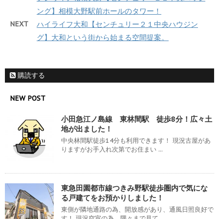
ング】相模大野駅前ホールのタワー！
NEXT
ハイライフ大和【センチュリー２１中央ハウジン
グ】大和という街から始まる空間提案。
購読する
NEW POST
小田急江ノ島線 東林間駅 徒歩8分！広々土
地が出ました！
中央林間駅徒歩14分も利用できます！ 現況古屋があ
りますがお手入れ次第でお住まい ...
東急田園都市線つきみ野駅徒歩圏内で気にな
る戸建てをお預かりしました！
東側が隣地通路の為、開放感があり、通風日照良好で
す！ 現況空室の為、隅々まで見て ...