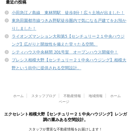
最近の投稿
小田急江ノ島線 東林間駅 徒歩8分！広々土地が出ました！
東急田園都市線つきみ野駅徒歩圏内で気になる戸建てをお預か
りしました！
ライオンズマンション大和第5【センチュリー２１中央ハウジ
ング】広がりと開放性を備えた堂々たる空間。
シティハウス中央林間 201号室 オープンハウス開催中！
プレシス相模大野【センチュリー２１中央ハウジング】相模大
野という街中に提供される空間設計。
ホーム
スタッフブログ
不動産情報
地域情報
ホーム
ページ
エクセレント相模大野【センチュリー２１中央ハウジング】レンガ
調の重みある空間設計。
スタッフが豊富な不動産情報をお届けします！