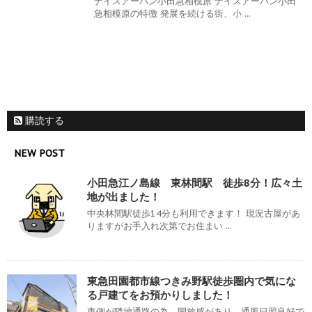
ナイスアーバン小田急相模原 ナイスアーバン小田
急相模原の特徴 発展を続ける街、小 ...
購読する
NEW POST
小田急江ノ島線 東林間駅 徒歩8分！広々土
地が出ました！
中央林間駅徒歩14分も利用できます！ 現況古屋があ
りますがお手入れ次第でお住まい ...
東急田園都市線つきみ野駅徒歩圏内で気にな
る戸建てをお預かりしました！
東側が隣地通路の為、開放感があり、通風日照良好で