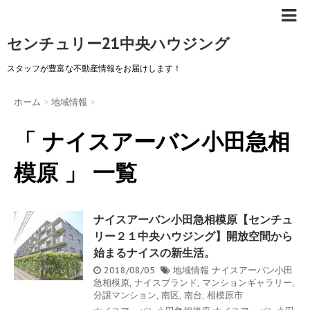
センチュリー21中央ハウジング
スタッフが豊富な不動産情報をお届けします！
ホーム
>
地域情報
>
「 ナイスアーバン小田急相
模原 」 一覧
ナイスアーバン小田急相模原【センチュ
リー２１中央ハウジング】開放空間から
始まるナイスの新生活。
2018/08/05
地域情報
ナイスアーバン小田
急相模原
,
ナイスブランド
,
マンションギャラリー
,
分譲マンション
,
南区
,
南台
,
相模原市