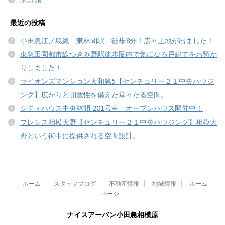
最近の投稿
小田急江ノ島線 東林間駅 徒歩8分！広々土地が出ました！
東急田園都市線つきみ野駅徒歩圏内で気になる戸建てをお預か
りしました！
ライオンズマンション大和第5【センチュリー２１中央ハウジ
ング】広がりと開放性を備えた堂々たる空間。
シティハウス中央林間 201号室 オープンハウス開催中！
プレシス相模大野【センチュリー２１中央ハウジング】相模大
野という街中に提供される空間設計。
ホーム
スタッフブログ
不動産情報
地域情報
ホーム
ページ
ナイスアーバン小田急相模原