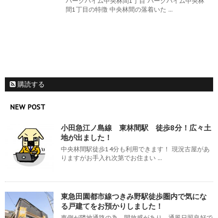
パークハイム中央林間1丁目 パークハイム中央林
間1丁目の特徴 中央林間の落着いた ...
購読する
NEW POST
小田急江ノ島線 東林間駅 徒歩8分！広々土
地が出ました！
中央林間駅徒歩14分も利用できます！ 現況古屋があ
りますがお手入れ次第でお住まい ...
東急田園都市線つきみ野駅徒歩圏内で気にな
る戸建てをお預かりしました！
東側が隣地通路の為、開放感があり、通風日照良好で