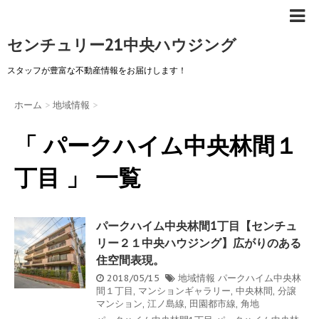
センチュリー21中央ハウジング
スタッフが豊富な不動産情報をお届けします！
ホーム
>
地域情報
>
「 パークハイム中央林間１
丁目 」 一覧
パークハイム中央林間1丁目【センチュ
リー２１中央ハウジング】広がりのある
住空間表現。
2018/05/15
地域情報
パークハイム中央林
間１丁目
,
マンションギャラリー
,
中央林間
,
分譲
マンション
,
江ノ島線
,
田園都市線
,
角地