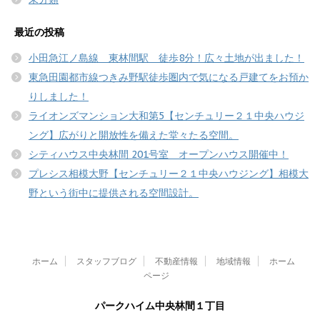
最近の投稿
小田急江ノ島線 東林間駅 徒歩8分！広々土地が出ました！
東急田園都市線つきみ野駅徒歩圏内で気になる戸建てをお預か
りしました！
ライオンズマンション大和第5【センチュリー２１中央ハウジ
ング】広がりと開放性を備えた堂々たる空間。
シティハウス中央林間 201号室 オープンハウス開催中！
プレシス相模大野【センチュリー２１中央ハウジング】相模大
野という街中に提供される空間設計。
ホーム
スタッフブログ
不動産情報
地域情報
ホーム
ページ
パークハイム中央林間１丁目