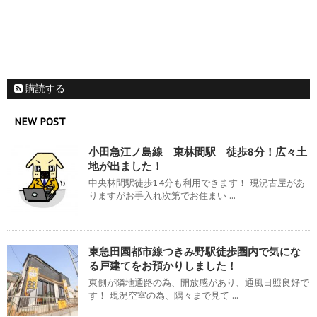
購読する
NEW POST
小田急江ノ島線 東林間駅 徒歩8分！広々土
地が出ました！
中央林間駅徒歩14分も利用できます！ 現況古屋があ
りますがお手入れ次第でお住まい ...
東急田園都市線つきみ野駅徒歩圏内で気にな
る戸建てをお預かりしました！
東側が隣地通路の為、開放感があり、通風日照良好で
す！ 現況空室の為、隅々まで見て ...