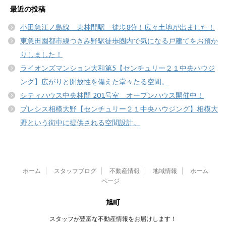
最近の投稿
小田急江ノ島線 東林間駅 徒歩8分！広々土地が出ました！
東急田園都市線つきみ野駅徒歩圏内で気になる戸建てをお預か
りしました！
ライオンズマンション大和第5【センチュリー２１中央ハウジ
ング】広がりと開放性を備えた堂々たる空間。
シティハウス中央林間 201号室 オープンハウス開催中！
プレシス相模大野【センチュリー２１中央ハウジング】相模大
野という街中に提供される空間設計。
ホーム
スタッフブログ
不動産情報
地域情報
ホーム
ページ
旭町
スタッフが豊富な不動産情報をお届けします！