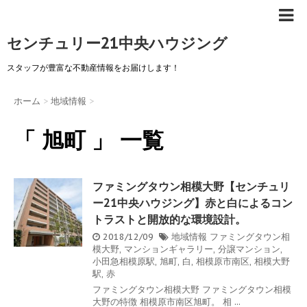
センチュリー21中央ハウジング
スタッフが豊富な不動産情報をお届けします！
ホーム
>
地域情報
>
「 旭町 」 一覧
ファミングタウン相模大野【センチュリ
ー21中央ハウジング】赤と白によるコン
トラストと開放的な環境設計。
2018/12/09
地域情報
ファミングタウン相
模大野
,
マンションギャラリー
,
分譲マンション
,
小田急相模原駅
,
旭町
,
白
,
相模原市南区
,
相模大野
駅
,
赤
ファミングタウン相模大野 ファミングタウン相模
大野の特徴 相模原市南区旭町。 相 ...