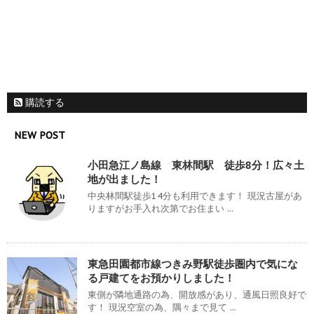
購読する
NEW POST
小田急江ノ島線 東林間駅 徒歩8分！広々土
地が出ました！
中央林間駅徒歩14分も利用できます！ 現況古屋があ
りますがお手入れ次第でお住まい ...
東急田園都市線つきみ野駅徒歩圏内で気にな
る戸建てをお預かりしました！
東側が隣地通路の為、開放感があり、通風日照良好で
す！ 現況空室の為、隅々まで見て ...