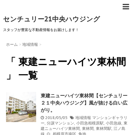
センチュリー21中央ハウジング
スタッフが豊富な不動産情報をお届けします！
ホーム
>
地域情報
>
「 東建ニューハイツ東林間
」 一覧
東建ニューハイツ東林間【センチュリー
２１中央ハウジング】風が抜ける白い広
がり。
2018/05/05
地域情報
マンションギャラリ
ー
,
分譲マンション
,
小田急相模原駅
,
小田急線
,
東
建ニューハイツ東林間
,
東林間
,
東林間駅
,
江ノ島
線
,
白
,
相模原市南区
,
角地