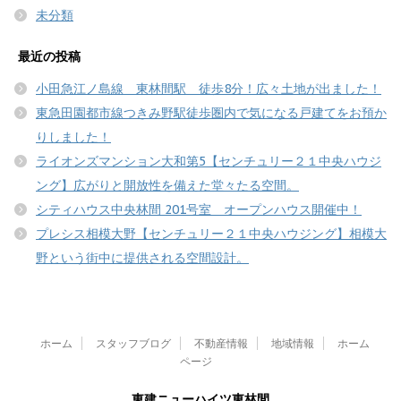
未分類
最近の投稿
小田急江ノ島線 東林間駅 徒歩8分！広々土地が出ました！
東急田園都市線つきみ野駅徒歩圏内で気になる戸建てをお預か
りしました！
ライオンズマンション大和第5【センチュリー２１中央ハウジ
ング】広がりと開放性を備えた堂々たる空間。
シティハウス中央林間 201号室 オープンハウス開催中！
プレシス相模大野【センチュリー２１中央ハウジング】相模大
野という街中に提供される空間設計。
ホーム
スタッフブログ
不動産情報
地域情報
ホーム
ページ
東建ニューハイツ東林間