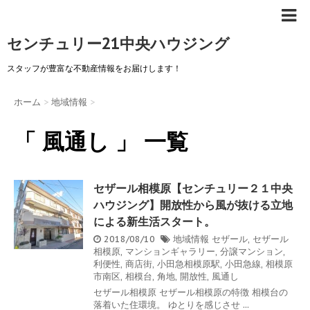
センチュリー21中央ハウジング
スタッフが豊富な不動産情報をお届けします！
ホーム
>
地域情報
>
「 風通し 」 一覧
セザール相模原【センチュリー２１中央
ハウジング】開放性から風が抜ける立地
による新生活スタート。
2018/08/10
地域情報
セザール
,
セザール
相模原
,
マンションギャラリー
,
分譲マンション
,
利便性
,
商店街
,
小田急相模原駅
,
小田急線
,
相模原
市南区
,
相模台
,
角地
,
開放性
,
風通し
セザール相模原 セザール相模原の特徴 相模台の
落着いた住環境。 ゆとりを感じさせ ...