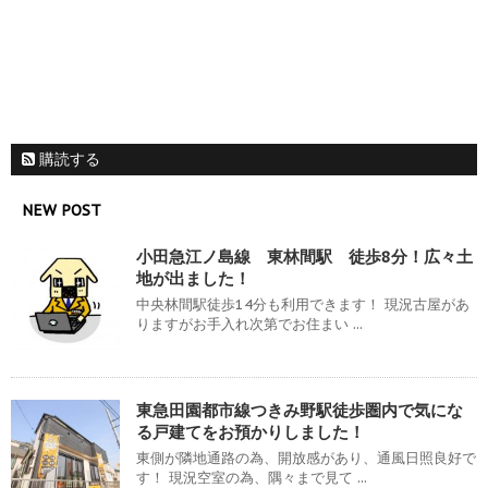
購読する
NEW POST
小田急江ノ島線 東林間駅 徒歩8分！広々土
地が出ました！
中央林間駅徒歩14分も利用できます！ 現況古屋があ
りますがお手入れ次第でお住まい ...
東急田園都市線つきみ野駅徒歩圏内で気にな
る戸建てをお預かりしました！
東側が隣地通路の為、開放感があり、通風日照良好で
す！ 現況空室の為、隅々まで見て ...