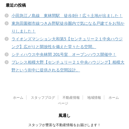
最近の投稿
小田急江ノ島線 東林間駅 徒歩8分！広々土地が出ました！
東急田園都市線つきみ野駅徒歩圏内で気になる戸建てをお預か
りしました！
ライオンズマンション大和第5【センチュリー２１中央ハウジ
ング】広がりと開放性を備えた堂々たる空間。
シティハウス中央林間 201号室 オープンハウス開催中！
プレシス相模大野【センチュリー２１中央ハウジング】相模大
野という街中に提供される空間設計。
ホーム
スタッフブログ
不動産情報
地域情報
ホーム
ページ
風通し
スタッフが豊富な不動産情報をお届けします！