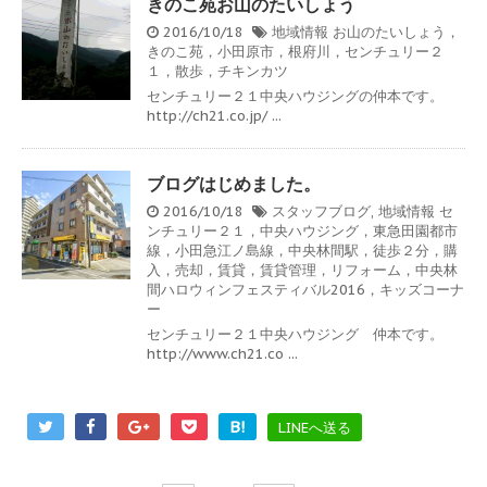
きのこ苑お山のたいしょう
2016/10/18
地域情報
お山のたいしょう，
きのこ苑，小田原市，根府川，センチュリー２
１，散歩，チキンカツ
センチュリー２１中央ハウジングの仲本です。
http://ch21.co.jp/ ...
ブログはじめました。
2016/10/18
スタッフブログ
,
地域情報
セ
ンチュリー２１，中央ハウジング，東急田園都市
線，小田急江ノ島線，中央林間駅，徒歩２分，購
入，売却，賃貸，賃貸管理，リフォーム，中央林
間ハロウィンフェスティバル2016，キッズコーナ
ー
センチュリー２１中央ハウジング 仲本です。
http://www.ch21.co ...
B!
LINEへ送る