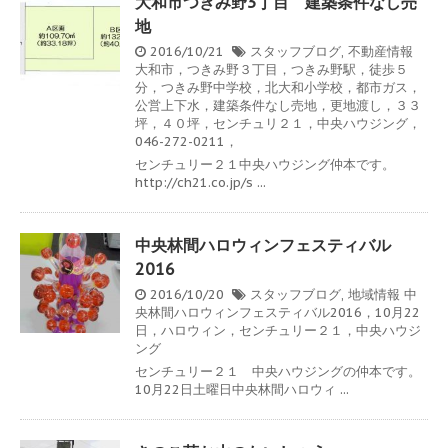
大和市つきみ野3丁目 建築条件なし売
地
2016/10/21
スタッフブログ
,
不動産情報
大和市，つきみ野３丁目，つきみ野駅，徒歩５
分，つきみ野中学校，北大和小学校，都市ガス，
公営上下水，建築条件なし売地，更地渡し，３３
坪，４０坪，センチュリ２１，中央ハウジング，
046-272-0211，
センチュリー２１中央ハウジング仲本です。
http://ch21.co.jp/s ...
中央林間ハロウィンフェスティバル
2016
2016/10/20
スタッフブログ
,
地域情報
中
央林間ハロウィンフェスティバル2016，10月22
日，ハロウィン，センチュリー２１，中央ハウジ
ング
センチュリー２１ 中央ハウジングの仲本です。
10月22日土曜日中央林間ハロウィ ...