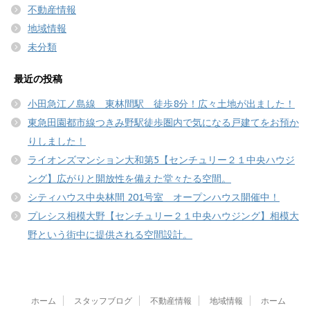
不動産情報
地域情報
未分類
最近の投稿
小田急江ノ島線 東林間駅 徒歩8分！広々土地が出ました！
東急田園都市線つきみ野駅徒歩圏内で気になる戸建てをお預か
りしました！
ライオンズマンション大和第5【センチュリー２１中央ハウジ
ング】広がりと開放性を備えた堂々たる空間。
シティハウス中央林間 201号室 オープンハウス開催中！
プレシス相模大野【センチュリー２１中央ハウジング】相模大
野という街中に提供される空間設計。
ホーム
スタッフブログ
不動産情報
地域情報
ホーム