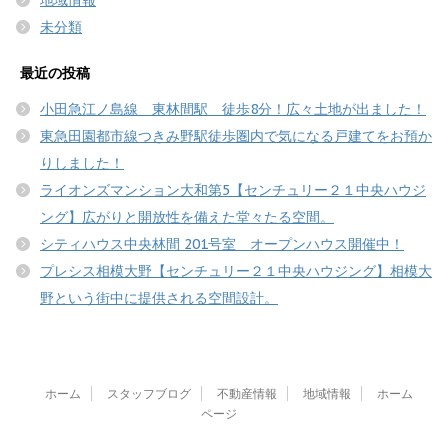
未分類
最近の投稿
小田急江ノ島線 東林間駅 徒歩8分！広々土地が出ました！
東急田園都市線つきみ野駅徒歩圏内で気になる戸建てをお預か
りしました！
ライオンズマンション大和第5【センチュリー２１中央ハウジ
ング】広がりと開放性を備えた堂々たる空間。
シティハウス中央林間 201号室 オープンハウス開催中！
プレシス相模大野【センチュリー２１中央ハウジング】相模大
野という街中に提供される空間設計。
ホーム
スタッフブログ
不動産情報
地域情報
ホーム
ページ