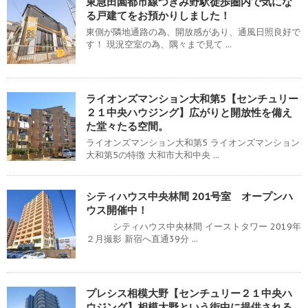
東急田園都市線つきみ野駅徒歩圏内で気にな
る戸建てをお預かりしました！
東側が隣地通路の為、開放感があり、通風日照良好で
す！ 現況空室の為、隅々まで見て ...
ライオンズマンション大和第5【センチュリー
２１中央ハウジング】広がりと開放性を備え
た堂々たる空間。
ライオンズマンション大和第5 ライオンズマンション
大和第5の特徴 大和市大和中央 ...
シティハウス中央林間 201号室 オープンハ
ウス開催中！
シティハウス中央林間 イーストタワー 2019年
２月撮影 新宿へ直通39分 ...
プレシス相模大野【センチュリー２１中央ハ
ウジング】相模大野という街中に提供される