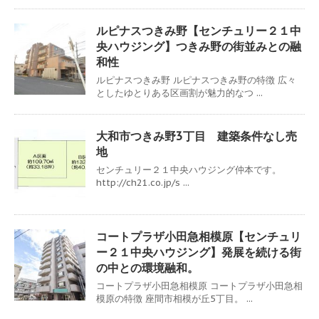
ルピナスつきみ野【センチュリー２１中
央ハウジング】つきみ野の街並みとの融
和性
ルピナスつきみ野 ルピナスつきみ野の特徴 広々
としたゆとりある区画割が魅力的なつ ...
大和市つきみ野3丁目 建築条件なし売
地
センチュリー２１中央ハウジング仲本です。
http://ch21.co.jp/s ...
コートプラザ小田急相模原【センチュリ
ー２１中央ハウジング】発展を続ける街
の中との環境融和。
コートプラザ小田急相模原 コートプラザ小田急相
模原の特徴 座間市相模が丘5丁目。 ...