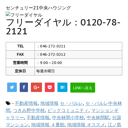
センチュリー21中央ハウジング
フリーダイヤル：0120-78-
2121
TEL
：046-272-0211
FAX
：046-272-0212
営業時間
：9:00～20:00
定休日
毎週水曜日
B!
LINEへ送る
-
不動産情報
,
地域情報
セ・パルレ
,
セ・パルレ中央林
間
,
つきみ野中学校
,
ビックコミュニティ
,
マンションギ
ャラリー
,
不動産情報
,
中央林間小学校
,
中央林間駅
,
分譲
マンション
,
地域情報 ４番館
,
地域情報 オススメ
,
江ノ島