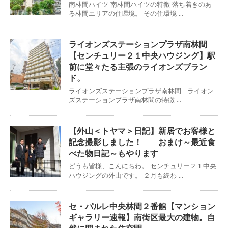
南林間ハイツ 南林間ハイツの特徴 落ち着きのあ
る林間エリアの住環境。 その住環境 ...
ライオンズステーションプラザ南林間
【センチュリー２１中央ハウジング】駅
前に堂々たる主張のライオンズブラン
ド。
ライオンズステーションプラザ南林間 ライオン
ズステーションプラザ南林間の特徴 ...
【外山＜トヤマ＞日記】新居でお客様と
記念撮影しました！ おまけ～最近食
べた物日記～もやります
どうも皆様、こんにちわ。 センチュリー２１中央
ハウジングの外山です。 ２月も終わ ...
セ・パルレ中央林間２番館【マンション
ギャラリー速報】南街区最大の建物。自