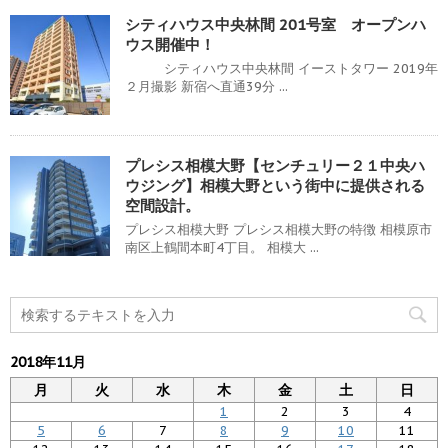
シティハウス中央林間 201号室 オープンハ
ウス開催中！
シティハウス中央林間 イーストタワー 2019年
２月撮影 新宿へ直通39分 ...
プレシス相模大野【センチュリー２１中央ハ
ウジング】相模大野という街中に提供される
空間設計。
プレシス相模大野 プレシス相模大野の特徴 相模原市
南区上鶴間本町4丁目。 相模大 ...
2018年11月
月
火
水
木
金
土
日
1
2
3
4
5
6
7
8
9
10
11