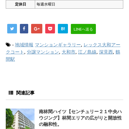
定休日
毎週水曜日
B!
LINEへ送る
-
地域情報
マンションギャラリー
,
レックス大和アー
クコート
,
分譲マンション
,
大和市
,
江ノ島線
,
深見西
,
鶴
間駅
関連記事
南林間ハイツ【センチュリー２１中央ハ
ウジング】林間エリアの広がりと開放性
の融和性。