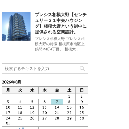
プレシス相模大野【センチ
ュリー２１中央ハウジン
グ】相模大野という街中に
提供される空間設計。
プレシス相模大野 プレシス相
模大野の特徴 相模原市南区上
鶴間本町4丁目。 相模大 ...
2026年8月
月
火
水
木
金
土
日
1
2
3
4
5
6
7
8
9
10
11
12
13
14
15
16
17
18
19
20
21
22
23
24
25
26
27
28
29
30
31