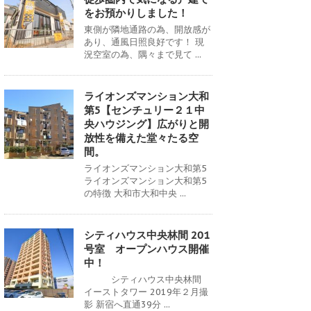
をお預かりしました！
東側が隣地通路の為、開放感が
あり、通風日照良好です！ 現
況空室の為、隅々まで見て ...
ライオンズマンション大和
第5【センチュリー２１中
央ハウジング】広がりと開
放性を備えた堂々たる空
間。
ライオンズマンション大和第5
ライオンズマンション大和第5
の特徴 大和市大和中央 ...
シティハウス中央林間 201
号室 オープンハウス開催
中！
シティハウス中央林間
イーストタワー 2019年２月撮
影 新宿へ直通39分 ...