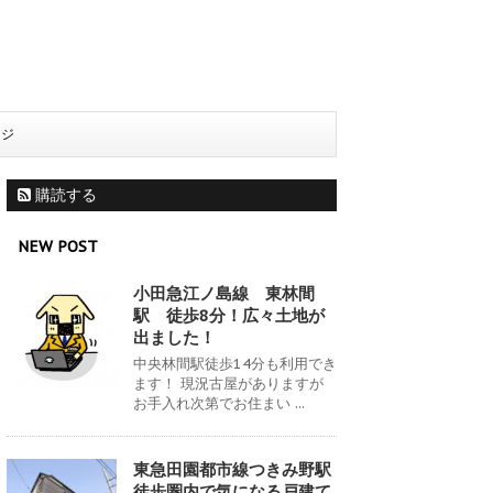
ージ
購読する
NEW POST
小田急江ノ島線 東林間
駅 徒歩8分！広々土地が
出ました！
中央林間駅徒歩14分も利用でき
ます！ 現況古屋がありますが
お手入れ次第でお住まい ...
東急田園都市線つきみ野駅
徒歩圏内で気になる戸建て