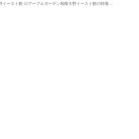
イースト館 ロアーブルガーデン相模大野イースト館の特徴 ...