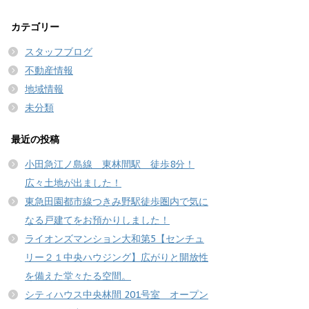
カテゴリー
スタッフブログ
不動産情報
地域情報
未分類
最近の投稿
小田急江ノ島線 東林間駅 徒歩8分！
広々土地が出ました！
東急田園都市線つきみ野駅徒歩圏内で気に
なる戸建てをお預かりしました！
ライオンズマンション大和第5【センチュ
リー２１中央ハウジング】広がりと開放性
を備えた堂々たる空間。
シティハウス中央林間 201号室 オープン