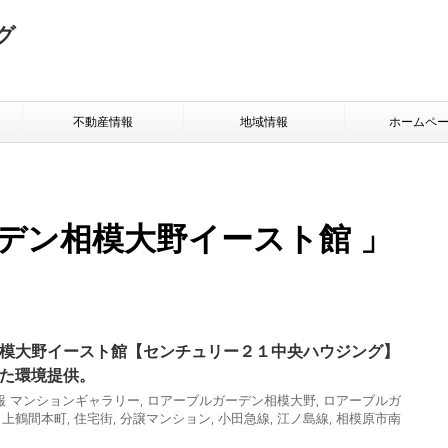
グ
不動産情報
地域情報
ホームペ
デン相模大野イースト館 」
模大野イースト館【センチュリー２１中央ハウジング】
た環境提供。
報
マンションギャラリー
,
ロアーブルガーデン相模大野
,
ロアーブルガ
,
上鶴間本町
,
住宅街
,
分譲マンション
,
小田急線
,
江ノ島線
,
相模原市南