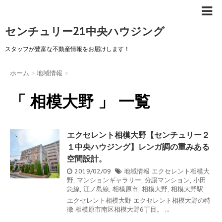
センチュリー21中央ハウジング
スタッフが豊富な不動産情報をお届けします！
ホーム
>
地域情報
>
「 相模大野 」 一覧
エクセレント相模大野【センチュリー２
１中央ハウジング】レンガ調の重みある
空間設計。
2019/02/09
地域情報
エクセレント相模大
野
,
マンションギャラリー
,
分譲マンション
,
小田
急線
,
江ノ島線
,
相模原市
,
相模大野
,
相模大野駅
エクセレント相模大野 エクセレント相模大野の特
徴 相模原市南区相模大野6丁目。 ...