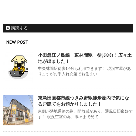
購読する
NEW POST
小田急江ノ島線 東林間駅 徒歩8分！広々土
地が出ました！
中央林間駅徒歩14分も利用できます！ 現況古屋があ
りますがお手入れ次第でお住まい ...
東急田園都市線つきみ野駅徒歩圏内で気にな
る戸建てをお預かりしました！
東側が隣地通路の為、開放感があり、通風日照良好で
す！ 現況空室の為、隅々まで見て ...