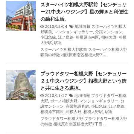
スターハイツ相模大野駅前【センチュリ
ー21中央ハウジング】星の輝きと利便性
の融和生活。
2018/12/04
地域情報
スターハイツ相模大
野駅前
,
マンションギャラリー
,
分譲マンション
,
小田急線
,
江ノ島線
,
相模原市南区
,
相模大野
,
相模
大野駅
,
駅近
スターハイツ相模大野駅前 スターハイツ相模大野
駅前の特徴 相模原市南区相模大野7 ...
プラウドタワー相模大野【センチュリー
２１中央ハウジング】相模大野という街
と共に生きる選択。
2018/11/17
地域情報
プラウドタワー相模
大野
,
ボーノ相模大野
,
マンションギャラリー
,
分
譲マンション
,
商業施設直結
,
小田急線
,
江ノ島線
,
相模原市南区
,
相模大野
,
相模大野駅
,
駅近
プラウドタワー相模大野 プラウドタワー相模大野
の特徴 相模原市南区相模大野3丁目 ...