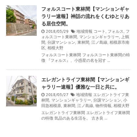
フォルスコート東林間【マンションギャ
ラリー速報】神話の流れをくむゆとりあ
る居住空間。
2018/03/29
地域情報
コート
,
フォルス
,
フ
ォルスコート東林間
,
マンションギャラリー
,
上鶴
間
,
分譲マンション
,
東林間
,
江ノ島線
,
相模原市南
区
,
相模大野
フォルスコート東林間 フォルスコート東林間の特
徴 『フォルス』、小惑星の名を冠す ...
エレガントライフ東林間【マンションギ
ャラリー速報】優雅な一日と共に。
2018/03/27
地域情報
エレガントライフ東
林間
,
マンションギャラリー
,
分譲マンション
,
小
田急相模原
,
東林間
,
江ノ島線
,
物件情報
,
相模大野
エレガントライフ東林間 エレガントライフ東林間
の特徴 気品のある生活を。 古き良 ...