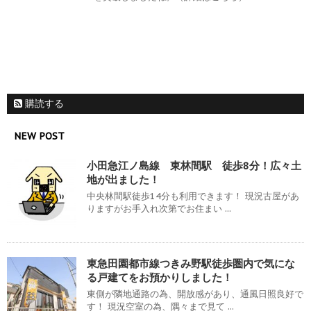
購読する
NEW POST
小田急江ノ島線 東林間駅 徒歩8分！広々土
地が出ました！
中央林間駅徒歩14分も利用できます！ 現況古屋があ
りますがお手入れ次第でお住まい ...
東急田園都市線つきみ野駅徒歩圏内で気にな
る戸建てをお預かりしました！
東側が隣地通路の為、開放感があり、通風日照良好で
す！ 現況空室の為、隅々まで見て ...