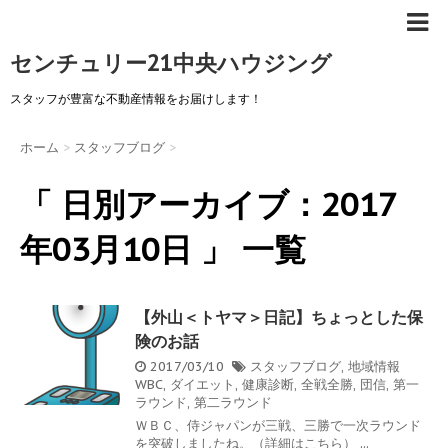
センチュリー21中央ハウジング
スタッフが豊富な不動産情報をお届けします！
ホーム
>
スタッフブログ
>
「 日別アーカイブ：2017
年03月10日 」 一覧
【外山＜トヤマ＞日記】ちょっとした保
険のお話
2017/03/10
スタッフブログ
,
地域情報
WBC
,
ダイエット
,
健康診断
,
全戦全勝
,
団信
,
第一
ラウンド
,
第二ラウンド
ＷＢＣ、侍ジャパンが三戦、三勝で一次ラウンド
を突破しましたね。（詳細はこちら） ...