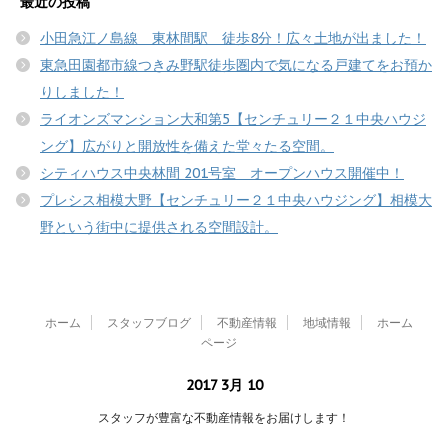
最近の投稿
小田急江ノ島線 東林間駅 徒歩8分！広々土地が出ました！
東急田園都市線つきみ野駅徒歩圏内で気になる戸建てをお預か
りしました！
ライオンズマンション大和第5【センチュリー２１中央ハウジ
ング】広がりと開放性を備えた堂々たる空間。
シティハウス中央林間 201号室 オープンハウス開催中！
プレシス相模大野【センチュリー２１中央ハウジング】相模大
野という街中に提供される空間設計。
ホーム
スタッフブログ
不動産情報
地域情報
ホーム
ページ
2017 3月 10
スタッフが豊富な不動産情報をお届けします！