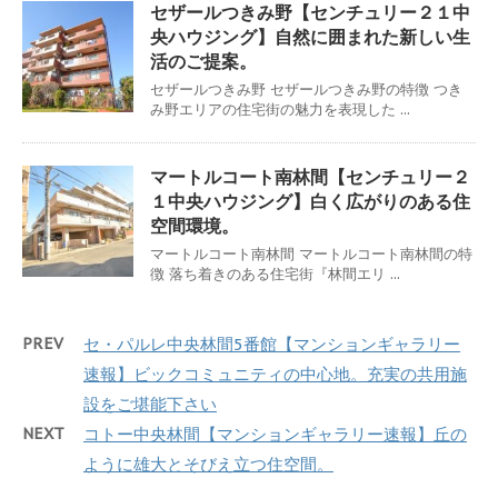
セザールつきみ野【センチュリー２１中
央ハウジング】自然に囲まれた新しい生
活のご提案。
セザールつきみ野 セザールつきみ野の特徴 つき
み野エリアの住宅街の魅力を表現した ...
マートルコート南林間【センチュリー２
１中央ハウジング】白く広がりのある住
空間環境。
マートルコート南林間 マートルコート南林間の特
徴 落ち着きのある住宅街『林間エリ ...
PREV
セ・パルレ中央林間5番館【マンションギャラリー
速報】ビックコミュニティの中心地。充実の共用施
設をご堪能下さい
NEXT
コトー中央林間【マンションギャラリー速報】丘の
ように雄大とそびえ立つ住空間。