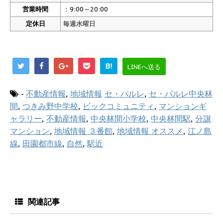
営業時間
：9:00～20:00
定休日
毎週水曜日
B!
LINEへ送る
-
不動産情報
,
地域情報
セ・パルレ
,
セ・パルレ中央林
間
,
つきみ野中学校
,
ビックコミュニティ
,
マンションギ
ャラリー
,
不動産情報
,
中央林間小学校
,
中央林間駅
,
分譲
マンション
,
地域情報 ３番館
,
地域情報 オススメ
,
江ノ島
線
,
田園都市線
,
自然
,
駅近
関連記事