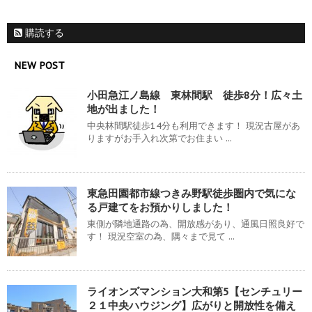
購読する
NEW POST
小田急江ノ島線 東林間駅 徒歩8分！広々土
地が出ました！
中央林間駅徒歩14分も利用できます！ 現況古屋があ
りますがお手入れ次第でお住まい ...
東急田園都市線つきみ野駅徒歩圏内で気にな
る戸建てをお預かりしました！
東側が隣地通路の為、開放感があり、通風日照良好で
す！ 現況空室の為、隅々まで見て ...
ライオンズマンション大和第5【センチュリー
２１中央ハウジング】広がりと開放性を備え