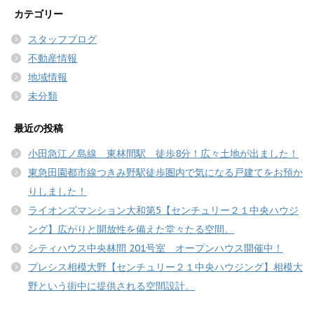
カテゴリー
スタッフブログ
不動産情報
地域情報
未分類
最近の投稿
小田急江ノ島線 東林間駅 徒歩8分！広々土地が出ました！
東急田園都市線つきみ野駅徒歩圏内で気になる戸建てをお預か
りしました！
ライオンズマンション大和第5【センチュリー２１中央ハウジ
ング】広がりと開放性を備えた堂々たる空間。
シティハウス中央林間 201号室 オープンハウス開催中！
プレシス相模大野【センチュリー２１中央ハウジング】相模大
野という街中に提供される空間設計。