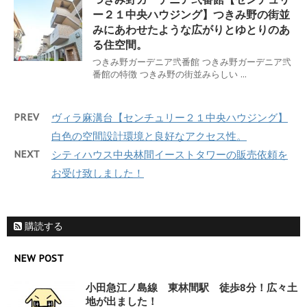
ー２１中央ハウジング】つきみ野の街並
みにあわせたような広がりとゆとりのあ
る住空間。
つきみ野ガーデニア弐番館 つきみ野ガーデニア弐
番館の特徴 つきみ野の街並みらしい ...
PREV
ヴィラ麻溝台【センチュリー２１中央ハウジング】
白色の空間設計環境と良好なアクセス性。
NEXT
シティハウス中央林間イーストタワーの販売依頼を
お受け致しました！
購読する
NEW POST
小田急江ノ島線 東林間駅 徒歩8分！広々土
地が出ました！