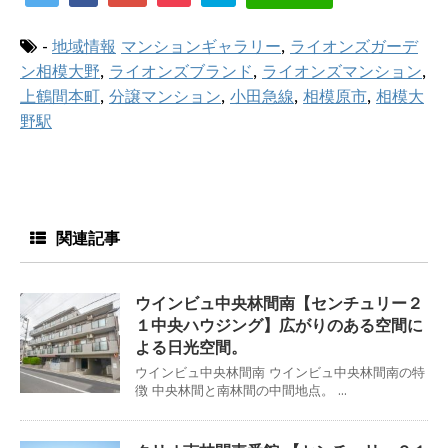
-
地域情報
マンションギャラリー
,
ライオンズガーデ
ン相模大野
,
ライオンズブランド
,
ライオンズマンション
,
上鶴間本町
,
分譲マンション
,
小田急線
,
相模原市
,
相模大
野駅
関連記事
ウインビュ中央林間南【センチュリー２
１中央ハウジング】広がりのある空間に
よる日光空間。
ウインビュ中央林間南 ウインビュ中央林間南の特
徴 中央林間と南林間の中間地点。 ...