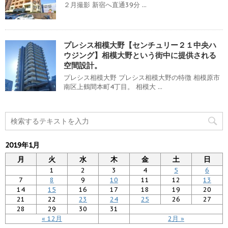
２月撮影 新宿へ直通39分 ...
プレシス相模大野【センチュリー２１中央ハ
ウジング】相模大野という街中に提供される
空間設計。
プレシス相模大野 プレシス相模大野の特徴 相模原市
南区上鶴間本町4丁目。 相模大 ...
2019年1月
月
火
水
木
金
土
日
1
2
3
4
5
6
7
8
9
10
11
12
13
14
15
16
17
18
19
20
21
22
23
24
25
26
27
28
29
30
31
« 12月
2月 »