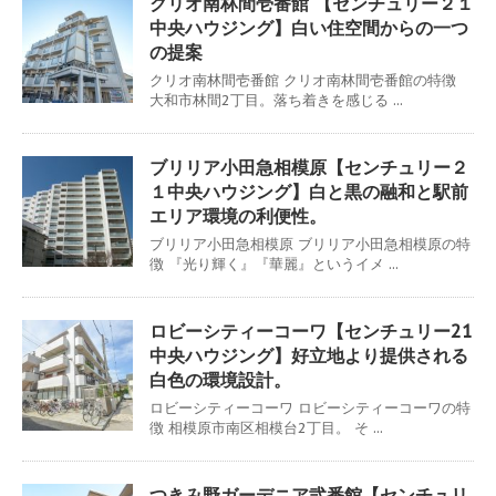
クリオ南林間壱番館 【センチュリー２１
中央ハウジング】白い住空間からの一つ
の提案
クリオ南林間壱番館 クリオ南林間壱番館の特徴
大和市林間2丁目。落ち着きを感じる ...
ブリリア小田急相模原【センチュリー２
１中央ハウジング】白と黒の融和と駅前
エリア環境の利便性。
ブリリア小田急相模原 ブリリア小田急相模原の特
徴 『光り輝く』『華麗』というイメ ...
ロビーシティーコーワ【センチュリー21
中央ハウジング】好立地より提供される
白色の環境設計。
ロビーシティーコーワ ロビーシティーコーワの特
徴 相模原市南区相模台2丁目。 そ ...
つきみ野ガーデニア弐番館【センチュリ